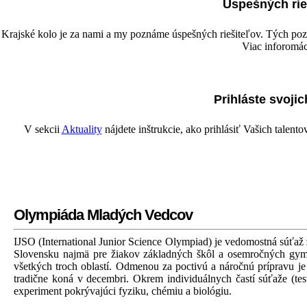
Úspešných rie
-->
Krajské kolo je za nami a my poznáme úspešných riešiteľov. Tých pozýv
Viac inforomáci
Prihláste svoji
V sekcii
Aktuality
nájdete inštrukcie, ako prihlásiť Vašich talen
Olympiáda Mladých Vedcov
IJSO (International Junior Science Olympiad) je vedomostná súťaž
Slovensku najmä pre žiakov základných škôl a osemročných gymn
všetkých troch oblastí. Odmenou za poctivú a náročnú prípravu 
tradične koná v decembri. Okrem individuálnych častí súťaže (test
experiment pokrývajúci fyziku, chémiu a biológiu.