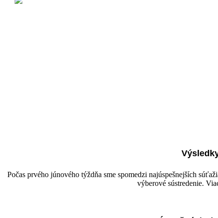
Výsledky
Počas prvého júnového týždňa sme spomedzi najúspešnejších súťažiaci
Poznáme desiatich šapmiónov celoštátneho kola!
výberové sústredenie. Viac
Viac informácií nájdete v sekcii
Aktuality
.