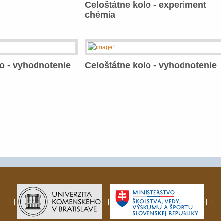
Celoštátne kolo - experiment
chémia
lo - vyhodnotenie
Celoštátne kolo - vyhodnotenie
|
|
|
|
|
|