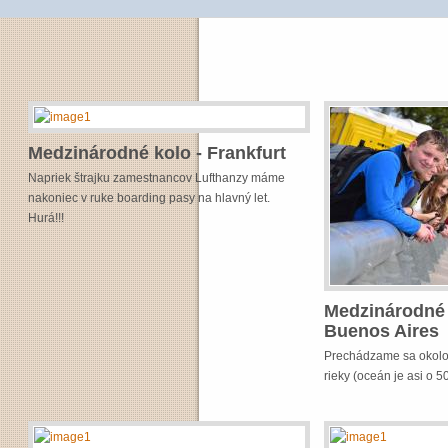
Medzinárodné kolo - Frankfurt
Napriek štrajku zamestnancov Lufthanzy máme
nakoniec v ruke boarding pasy na hlavný let.
Hurá!!!
Medzinárodné 
Buenos Aires
Prechádzame sa okolo 
rieky (oceán je asi o 5