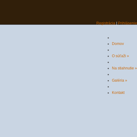
Registrácia
|
Prihlásenie
Domov
O súťaži
»
Na stiahnutie
»
Galéria
»
Kontakt