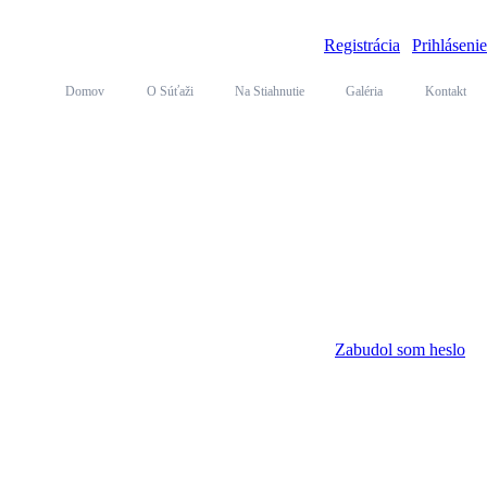
Registrácia
|
Prihlásenie
Domov
O Súťaži
Na Stiahnutie
Galéria
Kontakt
Zabudol som heslo