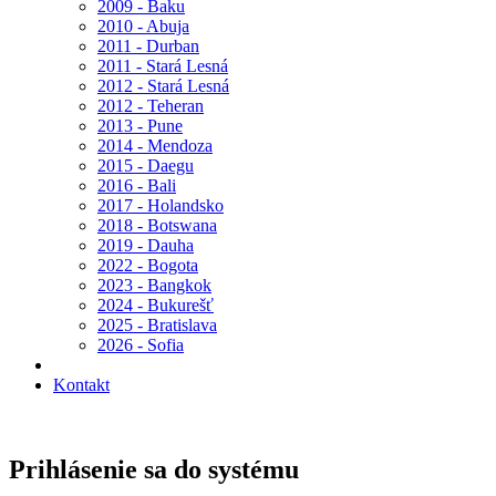
2009 - Baku
2010 - Abuja
2011 - Durban
2011 - Stará Lesná
2012 - Stará Lesná
2012 - Teheran
2013 - Pune
2014 - Mendoza
2015 - Daegu
2016 - Bali
2017 - Holandsko
2018 - Botswana
2019 - Dauha
2022 - Bogota
2023 - Bangkok
2024 - Bukurešť
2025 - Bratislava
2026 - Sofia
Kontakt
Prihlásenie sa do systému