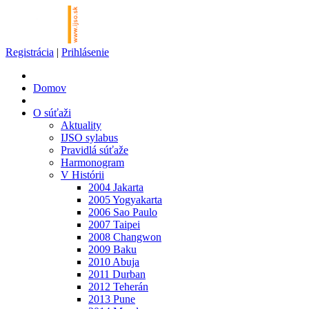
Registrácia
|
Prihlásenie
Domov
O súťaži
Aktuality
IJSO sylabus
Pravidlá súťaže
Harmonogram
V Histórii
2004 Jakarta
2005 Yogyakarta
2006 Sao Paulo
2007 Taipei
2008 Changwon
2009 Baku
2010 Abuja
2011 Durban
2012 Teherán
2013 Pune