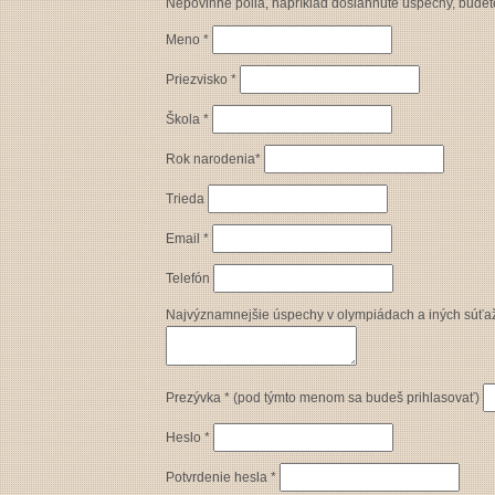
Nepovinné polia, napríklad dosiahnuté úspechy, budete
Meno *
Priezvisko *
Škola *
Rok narodenia*
Trieda
Email *
Telefón
Najvýznamnejšie úspechy v olympiádach a iných súťažia
Prezývka * (pod týmto menom sa budeš prihlasovať)
Heslo *
Potvrdenie hesla *