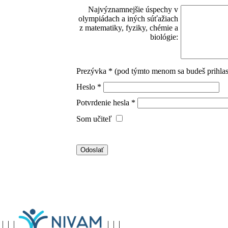
Najvýznamnejšie úspechy v
olympiádach a iných súťažiach
z matematiky, fyziky, chémie a
biológie:
Prezývka * (pod týmto menom sa budeš prihla
Heslo *
Potvrdenie hesla *
Som učiteľ
|
|
|
|
|
|