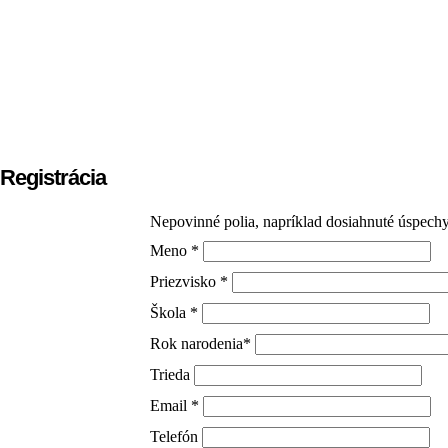
Registrácia
Nepovinné polia, napríklad dosiahnuté úspechy
Meno *
Priezvisko *
Škola *
Rok narodenia*
Trieda
Email *
Telefón