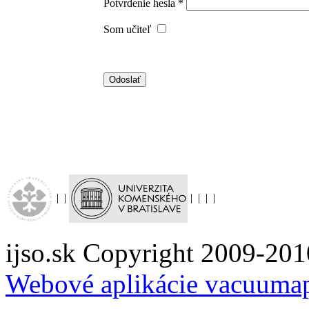
Potvrdenie hesla *
Som učiteľ
|
|
|
|
|
|
ijso.sk Copyright 2009-201
Webové aplikácie vacuuma