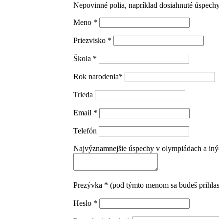
Nepovinné polia, napríklad dosiahnuté úspechy
Meno *
Priezvisko *
Škola *
Rok narodenia*
Trieda
Email *
Telefón
Najvýznamnejšie úspechy v olympiádach a iných
Prezývka * (pod týmto menom sa budeš prihla
Heslo *