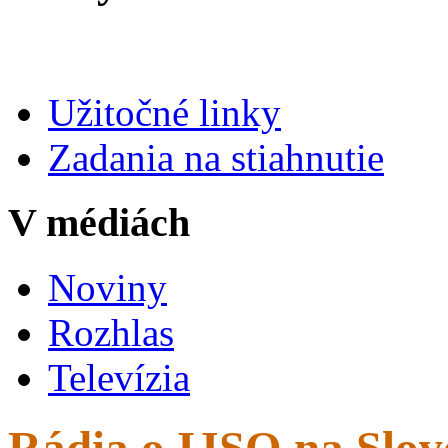
Užitočné linky
Zadania na stiahnutie
V médiách
Noviny
Rozhlas
Televízia
Rádia o IJSO na Slo