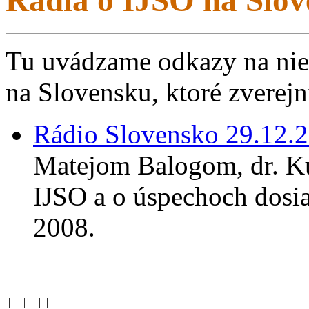
Tu uvádzame odkazy na niek
na Slovensku, ktoré zverejni
Rádio Slovensko 29.12.2
Matejom Balogom, dr. K
IJSO a o úspechoch dosi
2008.
|
|
|
|
|
|