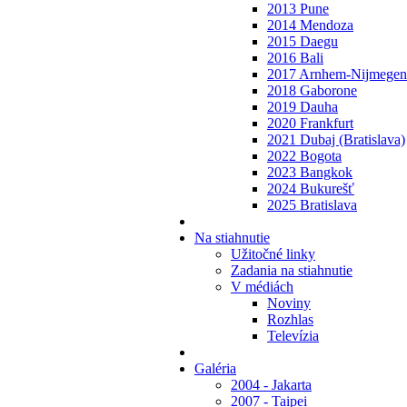
2013 Pune
2014 Mendoza
2015 Daegu
2016 Bali
2017 Arnhem-Nijmegen
2018 Gaborone
2019 Dauha
2020 Frankfurt
2021 Dubaj (Bratislava)
2022 Bogota
2023 Bangkok
2024 Bukurešť
2025 Bratislava
Na stiahnutie
Užitočné linky
Zadania na stiahnutie
V médiách
Noviny
Rozhlas
Televízia
Galéria
2004 - Jakarta
2007 - Taipei