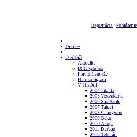
Registrácia
|
Prihlásenie
Domov
O súťaži
Aktuality
IJSO sylabus
Pravidlá súťaže
Harmonogram
V Histórii
2004 Jakarta
2005 Yogyakarta
2006 Sao Paulo
2007 Taipei
2008 Changwon
2009 Baku
2010 Abuja
2011 Durban
2012 Teherán