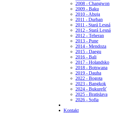
2008 - Changwon
2009 - Baku
2010 - Abuja
2011 - Durban
2011 - Stará Lesná
2012 - Stará Lesná
2012 - Teheran
2013 - Pune
2014 - Mendoza
2015 - Daegu
2016 - Bali
2017 - Holandsko
2018 - Botswana
2019 - Dauha
2022 - Bogota
2023 - Bangkok
2024 - Bukurešť
2025 - Bratislava
2026 - Sofia
Kontakt